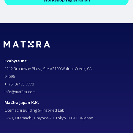
Exabyte Inc.
1212 Broadway Plaza, Ste #2100 Walnut Creek, CA
94596
+1 (510) 473 7770
info@mat3ra.com
Mat3ra Japan K.K.
Otemachi Building 6F Inspired Lab,
1-6-1, Otemachi, Chiyoda-ku, Tokyo 100-0004 Japan